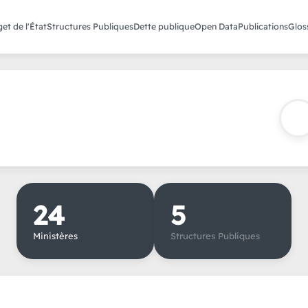
et de l'État
Structures Publiques
Dette publique
Open Data
Publications
Glos
2019
2020
2021
2022
2023
24
5
Ministères
Structures Publiques