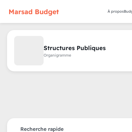
Marsad Budget
À propos
Budg
Structures Publiques
2015
2016
2017
2018
Organigramme
Recherche rapide