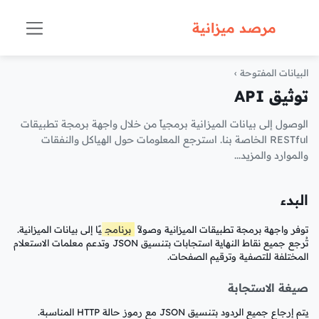
مرصد ميزانية
البيانات المفتوحة
›
توثيق API
الوصول إلى بيانات الميزانية برمجياً من خلال واجهة برمجة تطبيقات
RESTful الخاصة بنا. استرجع المعلومات حول الهياكل والنفقات
والموارد والمزيد...
البدء
توفر واجهة برمجة تطبيقات الميزانية وصولاً
برنامج
يًا إلى بيانات الميزانية.
تُرجع جميع نقاط النهاية استجابات بتنسيق JSON وتدعم معلمات الاستعلام
المختلفة للتصفية وترقيم الصفحات.
صيغة الاستجابة
يتم إرجاع جميع الردود بتنسيق JSON مع رموز حالة HTTP المناسبة.