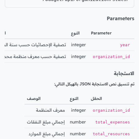
Parameters
Parameter
النوع
الو
integer
تصفية الإحصائيات حسب سنة الميزا
year
integer
تصفية حسب معرف منظمة محدد
organization_id
الاستجابة
تم تنسيق نص الاستجابة JSON بالهيكل التالي:
الحقل
النوع
الوصف
integer
معرف المنظمة
organization_id
number
إجمالي مبلغ النفقات
total_expenses
number
إجمالي مبلغ الموارد
total_resources