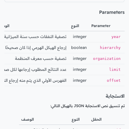
Parameters
Parameter
النوع
الوص
integer
تصفية النفقات حسب سنة الميزانية
year
boolean
إرجاع الهيكل الهرمي إذا كان صحيحًا
hierarchy
integer
تصفية حسب معرف المنظمة
organization
integer
عدد النتائج المطلوب إرجاعها لكل صفح
limit
integer
الفهرس الأولي الذي يتم منه إرجاع النتائ
offset
الاستجابة
تم تنسيق نص الاستجابة JSON بالهيكل التالي:
الحقل
النوع
الوصف