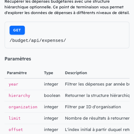
Récupérer les dépenses budgétaires avec une structure
hiérarchique optionnelle. Ce point de terminaison vous permet
d'explorer les données de dépenses à différents niveaux de détail.
GET
/budget/api/expenses/
Paramètres
Paramètre
Type
Description
integer
Filtrer les dépenses par année bud
year
boolean
Retourner la structure hiérarchique
hierarchy
integer
Filtrer par ID d'organisation
organization
integer
Nombre de résultats à retourner p
limit
integer
L'index initial à partir duquel retou
offset