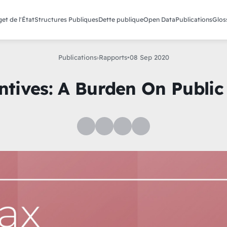
et de l'État
Structures Publiques
Dette publique
Open Data
Publications
Glos
Publications
›
Rapports
•
08 Sep 2020
ntives: A Burden On Public