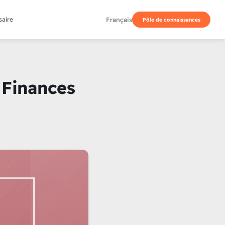
Français
saire
Pôle de connaissances
 Finances