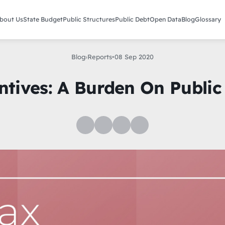
bout Us
State Budget
Public Structures
Public Debt
Open Data
Blog
Glossary
Blog
›
Reports
•
08 Sep 2020
ntives: A Burden On Public