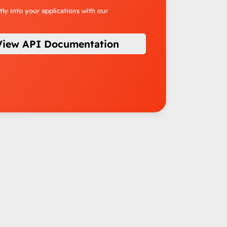
tly into your applications with our
View API Documentation
م
تحليل أحكام الفصل 81 من القانون عدد 85 لسنة 2006 المؤرخ في 25 ديسمبر 2006 المتعلق بقانون المالية لسنة 2007 المتعلقة بتوضيح مجال الخصم من المورد بعنوان الصفقات.