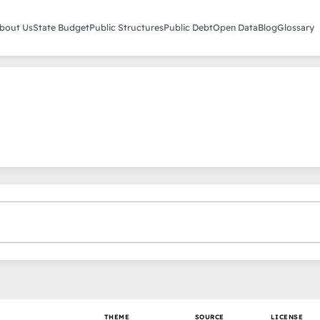
bout Us
State Budget
Public Structures
Public Debt
Open Data
Blog
Glossary
THEME
SOURCE
LICENSE